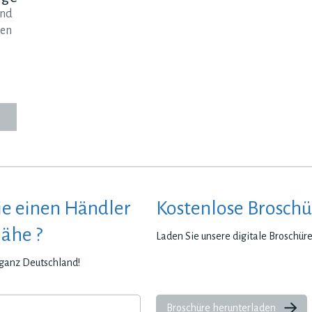
und
ten
ie einen Händler
Kostenlose Broschü
Nähe ?
Laden Sie unsere digitale Broschür
n ganz Deutschland!
Broschüre herunterladen