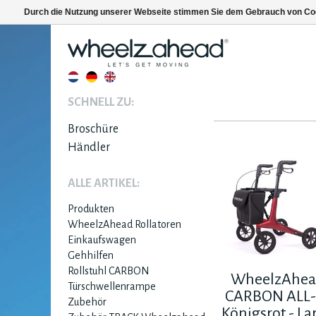
Durch die Nutzung unserer Webseite stimmen Sie dem Gebrauch von Coo
SCHNELL ZU:
Broschüre
Händler
ALLE ARTIKEL:
Produkten
WheelzAhead Rollatoren
Einkaufswagen
Gehhilfen
Rollstuhl CARBON
WheelzAhe
Türschwellenrampe
CARBON ALL-
Zubehör
Königsrot - La