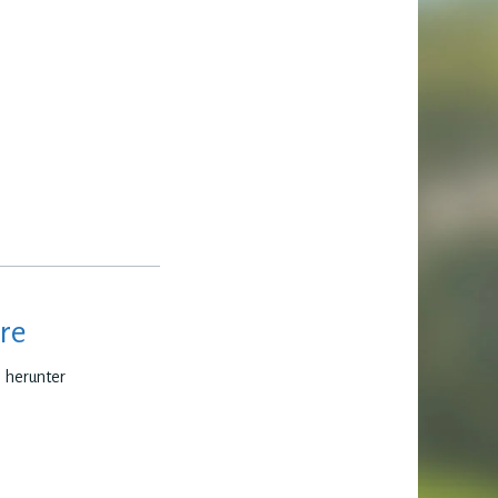
re
e herunter