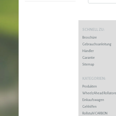
SCHNELL ZU:
Broschüre
Gebrauchsanleitung
Händler
Garantie
Sitemap
KATEGORIEN:
Produkten
WheelzAhead Rollator
Einkaufswagen
Gehhilfen
Rollstuhl CARBON