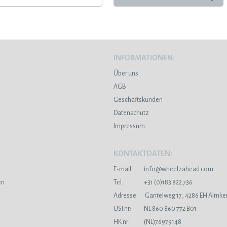
INFORMATIONEN:
Über uns
AGB
Geschäftskunden
Datenschutz
Impressum
KONTAKTDATEN:
E-mail:
info@wheelzahead.com
en
Tel:
+31 (0)183 822 736
Adresse:
Gantelweg 17, 4286 EH Almke
USI nr:
NL 860 860 772 B01
HK nr:
(NL)76979148