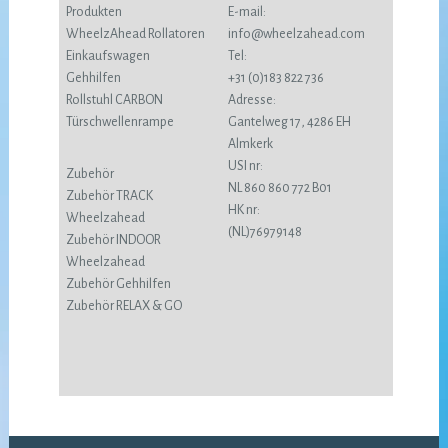
Produkten
E-mail:
WheelzAhead Rollatoren
info@wheelzahead.com
Einkaufswagen
Tel:
Gehhilfen
+31 (0)183 822 736
Rollstuhl CARBON
Adresse:
Türschwellenrampe
Gantelweg 17, 4286 EH
Almkerk
USI nr:
Zubehör
NL 860 860 772 B01
Zubehör TRACK
HK nr:
Wheelzahead
(NL)76979148
Zubehör INDOOR
Wheelzahead
Zubehör Gehhilfen
Zubehör RELAX & GO