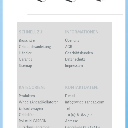
SCHNELL ZU:
INFORMATIONEN:
Broschüre
Über uns
Gebrauchsanleitung
AGB
Händler
Geschäftskunden
Garantie
Datenschutz
Sitemap
Impressum
KATEGORIEN:
KONTAKTDATEN:
Produkten
E-mail:
WheelzAhead Rollatoren
info@wheelzahead.com
Einkaufswagen
Tel:
Gehhilfen
+31 (0)183 822 736
Rollstuhl CARBON
Adresse:
Türschwellenrampe
Gantelweg 17, 4286 EH