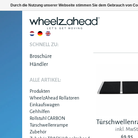
Durch die Nutzung unserer Webseite stimmen Sie dem Gebrauch von Coo
SCHNELL ZU:
Broschüre
Händler
ALLE ARTIKEL:
Produkten
WheelzAhead Rollatoren
Einkaufswagen
Gehhilfen
Rollstuhl CARBON
Türschwellen
Türschwellenrampe
inkl. MwSt
Zubehör
69.95