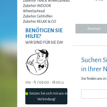
Zubehör TRACK Wheelzahead
Zubehör INDOOR
Wheelzahead
Zubehör Gehhilfen
Zubehör RELAX & GO
Ansehen
BENÖTIGEN SIE
HILFE?
WIR SIND FÜR SIE DA!
Suchen S
in Ihrer 
Sie finden uns i
mo - fr / 09.00 - 18.00 u
Setzen Sie sich mit uns in
Verbindung!