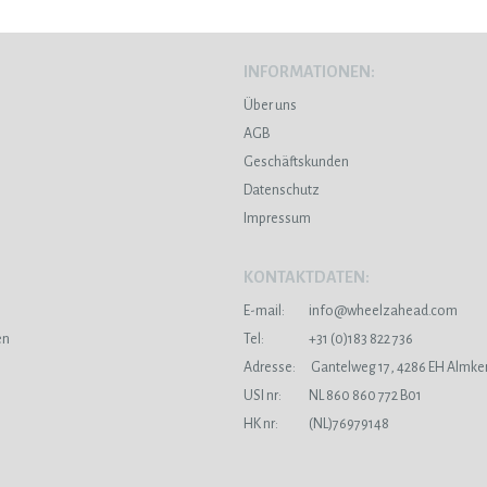
INFORMATIONEN:
Über uns
AGB
Geschäftskunden
Datenschutz
Impressum
KONTAKTDATEN:
E-mail:
info@wheelzahead.com
en
Tel:
+31 (0)183 822 736
Adresse:
Gantelweg 17, 4286 EH Almke
USI nr:
NL 860 860 772 B01
HK nr:
(NL)76979148