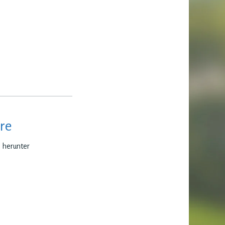
re
e herunter