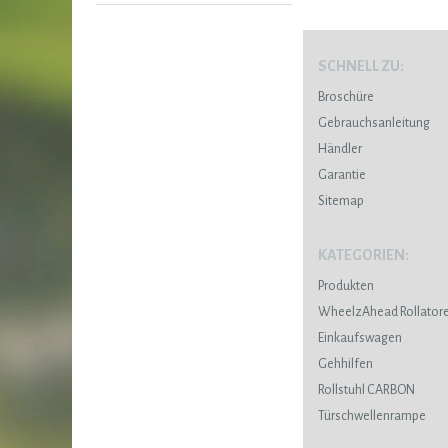
SCHNELL ZU:
Broschüre
Gebrauchsanleitung
Händler
Garantie
Sitemap
KATEGORIEN:
Produkten
WheelzAhead Rollator
Einkaufswagen
Gehhilfen
Rollstuhl CARBON
Türschwellenrampe