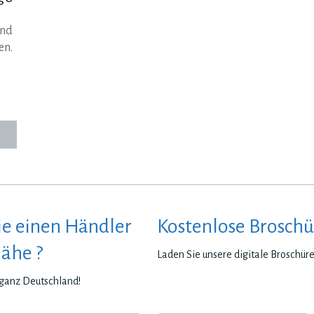
und
en.
ie einen Händler
Kostenlose Broschü
Nähe ?
Laden Sie unsere digitale Broschür
n ganz Deutschland!