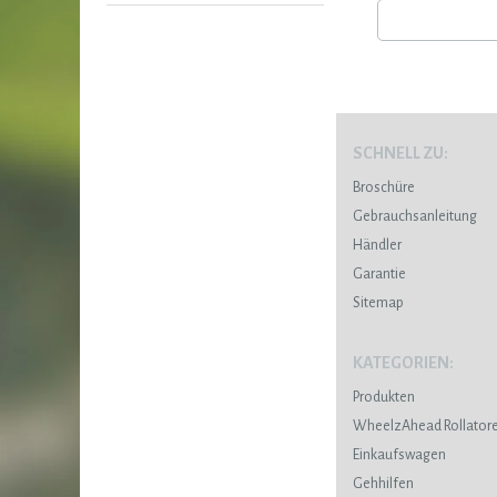
SCHNELL ZU:
Broschüre
Gebrauchsanleitung
Händler
Garantie
Sitemap
KATEGORIEN:
Produkten
WheelzAhead Rollator
Einkaufswagen
Gehhilfen