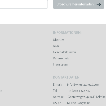
Broschüre herunterladen
INFORMATIONEN:
Über uns
AGB
Geschäftskunden
Datenschutz
Impressum
KONTAKTDATEN:
E-mail:
info@wheelzahead.com
en
Tel:
+31 (0)183 822 736
Adresse:
Gantelweg 17, 4286 EH Almke
USI nr:
NL 860 860 772 B01