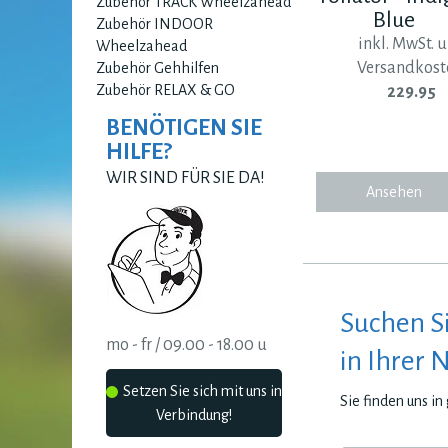
Zubehör TRACK Wheelzahead
Blue
Zubehör INDOOR
inkl. MwSt. 
Wheelzahead
Versandkost
Zubehör Gehhilfen
Zubehör RELAX & GO
229.95
BENÖTIGEN SIE
HILFE?
WIR SIND FÜR SIE DA!
Ansehen
Suchen S
mo - fr / 09.00 - 18.00 u
in Ihrer 
Setzen Sie sich mit uns in
Sie finden uns i
Verbindung!