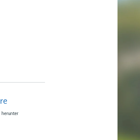
re
e herunter