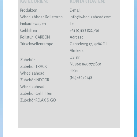
KATEGORIEN:
KONTAKTDATEN:
Produkten
E-mail:
WheelzAhead Rollatoren
info@wheelzahead.com
Einkaufswagen
Tel:
Gehhilfen
+31 (0)183 822 736
Rollstuhl CARBON
Adresse:
Türschwellenrampe
Gantelweg 17, 4286 EH
Almkerk
USI nr:
Zubehör
NL 860 860 772 B01
Zubehör TRACK
HK nr:
Wheelzahead
(NL)76979148
Zubehör INDOOR
Wheelzahead
Zubehör Gehhilfen
Zubehör RELAX & GO