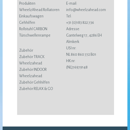
Produkten
E-mail:
WheelzAhead Rollatoren
info@wheelzahead.com
Einkaufswagen
Tel:
Gehhilfen
+31 (0)183 822 736
Rollstuhl CARBON
Adresse:
Türschwellenrampe
Gantelweg 17, 4286 EH
Almkerk
USI nr:
Zubehör
NL 860 860 772 B01
Zubehör TRACK
HK nr:
Wheelzahead
(NL)76979148
Zubehör INDOOR
Wheelzahead
Zubehör Gehhilfen
Zubehör RELAX & GO