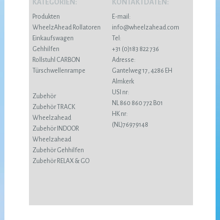
KATEGORIEN:
KONTAKTDATEN:
Produkten
E-mail:
WheelzAhead Rollatoren
info@wheelzahead.com
Einkaufswagen
Tel:
Gehhilfen
+31 (0)183 822 736
Rollstuhl CARBON
Adresse:
Türschwellenrampe
Gantelweg 17, 4286 EH
Almkerk
USI nr:
Zubehör
NL 860 860 772 B01
Zubehör TRACK
HK nr:
Wheelzahead
(NL)76979148
Zubehör INDOOR
Wheelzahead
Zubehör Gehhilfen
Zubehör RELAX & GO