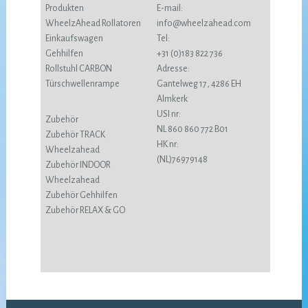
Produkten
E-mail:
WheelzAhead Rollatoren
info@wheelzahead.com
Einkaufswagen
Tel:
Gehhilfen
+31 (0)183 822 736
Rollstuhl CARBON
Adresse:
Türschwellenrampe
Gantelweg 17, 4286 EH
Almkerk
USI nr:
Zubehör
NL 860 860 772 B01
Zubehör TRACK
HK nr:
Wheelzahead
(NL)76979148
Zubehör INDOOR
Wheelzahead
Zubehör Gehhilfen
Zubehör RELAX & GO