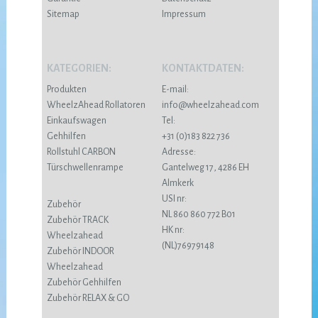
Sitemap
Impressum
KATEGORIEN:
KONTAKTDATEN:
Produkten
E-mail:
WheelzAhead Rollatoren
info@wheelzahead.com
Einkaufswagen
Tel:
Gehhilfen
+31 (0)183 822 736
Rollstuhl CARBON
Adresse:
Türschwellenrampe
Gantelweg 17, 4286 EH
Almkerk
USI nr:
Zubehör
NL 860 860 772 B01
Zubehör TRACK
HK nr:
Wheelzahead
(NL)76979148
Zubehör INDOOR
Wheelzahead
Zubehör Gehhilfen
Zubehör RELAX & GO