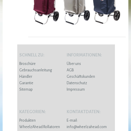
SCHNELL ZU:
INFORMATIONEN:
Broschüre
Über uns
Gebrauchsanleitung
AGB
Händler
Geschäftskunden
Garantie
Datenschutz
Sitemap
Impressum
KATEGORIEN:
KONTAKTDATEN:
Produkten
E-mail:
WheelzAhead Rollatoren
info@wheelzahead.com