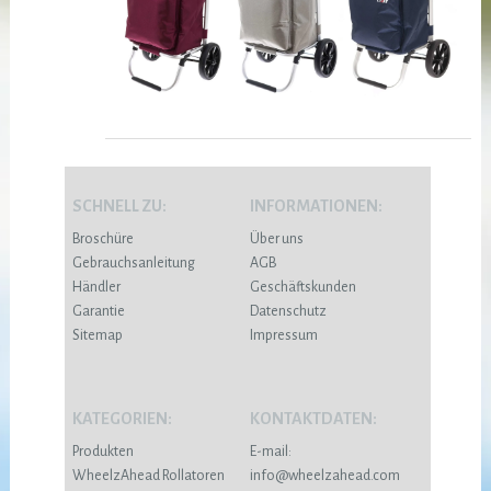
SCHNELL ZU:
INFORMATIONEN:
Broschüre
Über uns
Gebrauchsanleitung
AGB
Händler
Geschäftskunden
Garantie
Datenschutz
Sitemap
Impressum
KATEGORIEN:
KONTAKTDATEN:
Produkten
E-mail:
WheelzAhead Rollatoren
info@wheelzahead.com