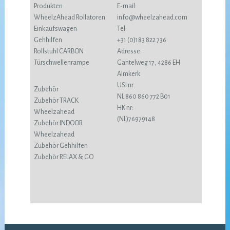
Produkten
E-mail:
WheelzAhead Rollatoren
info@wheelzahead.com
Einkaufswagen
Tel:
Gehhilfen
+31 (0)183 822 736
Rollstuhl CARBON
Adresse:
Türschwellenrampe
Gantelweg 17, 4286 EH
Almkerk
USI nr:
Zubehör
NL 860 860 772 B01
Zubehör TRACK
HK nr:
Wheelzahead
(NL)76979148
Zubehör INDOOR
Wheelzahead
Zubehör Gehhilfen
Zubehör RELAX & GO