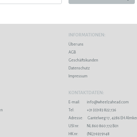
INFORMATIONEN:
Über uns
AGB
Geschäftskunden
Datenschutz
Impressum
KONTAKTDATEN:
E-mail:
info@wheelzahead.com
en
Tel:
+31 (0)183 822 736
Adresse:
Gantelweg 17, 4286 EH Almke
USI nr:
NL 860 860 772 B01
HK nr:
(NL)76979148