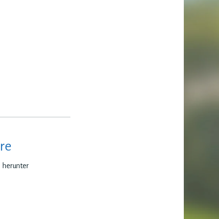
re
e herunter