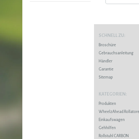
SCHNELL ZU:
Broschüre
Gebrauchsanleitung
Händler
Garantie
Sitemap
KATEGORIEN:
Produkten
WheelzAhead Rollator
Einkaufswagen
Gehhilfen
Rollstuhl CARBON