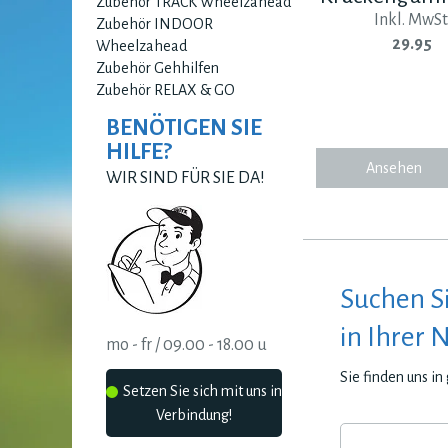
Zubehör TRACK Wheelzahead
Inkl. MwSt
Zubehör INDOOR
29.95
Wheelzahead
Zubehör Gehhilfen
Zubehör RELAX & GO
BENÖTIGEN SIE
HILFE?
Ansehen
WIR SIND FÜR SIE DA!
Suchen S
in Ihrer 
mo - fr / 09.00 - 18.00 u
Sie finden uns i
Setzen Sie sich mit uns in
Verbindung!