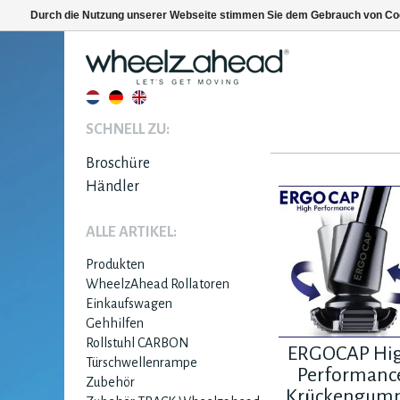
Durch die Nutzung unserer Webseite stimmen Sie dem Gebrauch von Coo
SCHNELL ZU:
Broschüre
Händler
ALLE ARTIKEL:
Produkten
WheelzAhead Rollatoren
Einkaufswagen
Gehhilfen
Rollstuhl CARBON
ERGOCAP Hi
Türschwellenrampe
Performanc
Zubehör
Krückengum