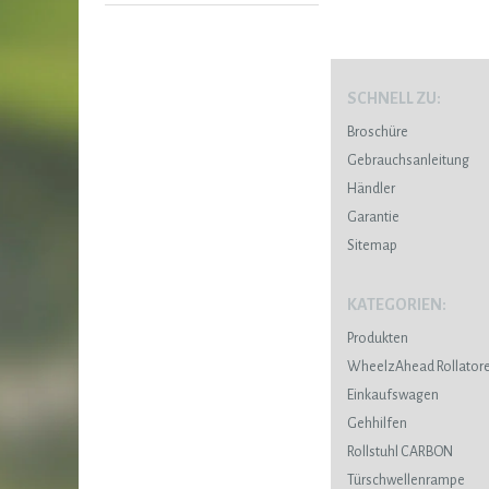
SCHNELL ZU:
Broschüre
Gebrauchsanleitung
Händler
Garantie
Sitemap
KATEGORIEN:
Produkten
WheelzAhead Rollator
Einkaufswagen
Gehhilfen
Rollstuhl CARBON
Türschwellenrampe