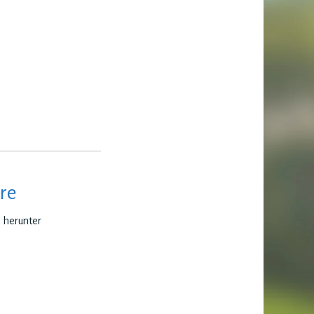
re
e herunter