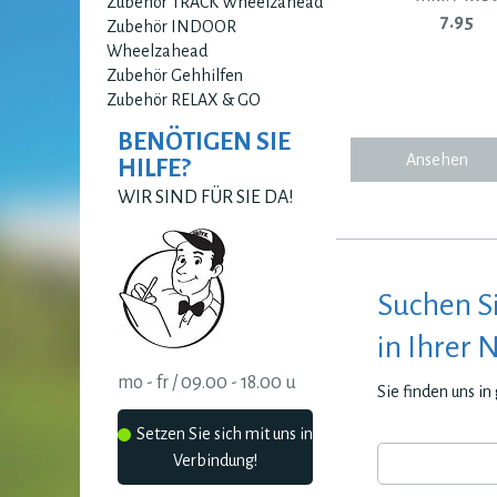
Zubehör TRACK Wheelzahead
7.95
Zubehör INDOOR
Wheelzahead
Zubehör Gehhilfen
Zubehör RELAX & GO
BENÖTIGEN SIE
Ansehen
HILFE?
WIR SIND FÜR SIE DA!
Suchen S
in Ihrer 
mo - fr / 09.00 - 18.00 u
Sie finden uns i
Setzen Sie sich mit uns in
Verbindung!