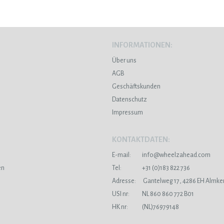
INFORMATIONEN:
Über uns
AGB
Geschäftskunden
Datenschutz
Impressum
KONTAKTDATEN:
E-mail:
info@wheelzahead.com
en
Tel:
+31 (0)183 822 736
Adresse:
Gantelweg 17, 4286 EH Almke
USI nr:
NL 860 860 772 B01
HK nr:
(NL)76979148