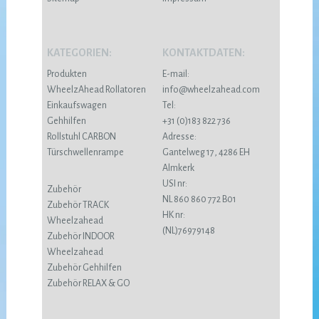
KATEGORIEN:
KONTAKTDATEN:
Produkten
E-mail:
WheelzAhead Rollatoren
info@wheelzahead.com
Einkaufswagen
Tel:
Gehhilfen
+31 (0)183 822 736
Rollstuhl CARBON
Adresse:
Türschwellenrampe
Gantelweg 17, 4286 EH
Almkerk
USI nr:
Zubehör
NL 860 860 772 B01
Zubehör TRACK
HK nr:
Wheelzahead
(NL)76979148
Zubehör INDOOR
Wheelzahead
Zubehör Gehhilfen
Zubehör RELAX & GO