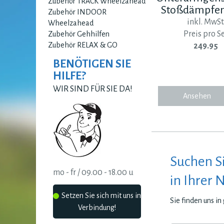
Zubehör TRACK Wheelzahead
Stoßdämpfe
Zubehör INDOOR
inkl. MwSt
Wheelzahead
Preis pro S
Zubehör Gehhilfen
Zubehör RELAX & GO
249.95
BENÖTIGEN SIE
HILFE?
WIR SIND FÜR SIE DA!
Ansehen
Suchen S
mo - fr / 09.00 - 18.00 u
in Ihrer 
Setzen Sie sich mit uns in
Sie finden uns i
Verbindung!