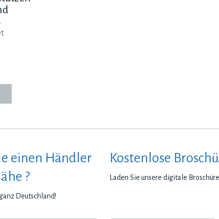
nd
.
et
ie einen Händler
Kostenlose Broschü
Nähe ?
Laden Sie unsere digitale Broschür
n ganz Deutschland!