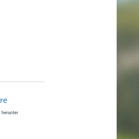
re
e herunter