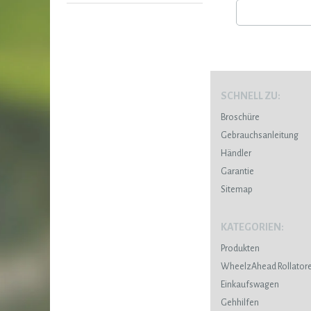
SCHNELL ZU:
Broschüre
Gebrauchsanleitung
Händler
Garantie
Sitemap
KATEGORIEN:
Produkten
WheelzAhead Rollator
Einkaufswagen
Gehhilfen