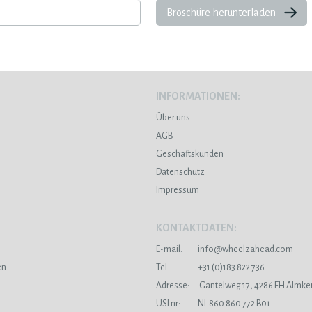
Broschüre herunterladen
INFORMATIONEN:
Über uns
AGB
Geschäftskunden
Datenschutz
Impressum
KONTAKTDATEN:
E-mail:
info@wheelzahead.com
en
Tel:
+31 (0)183 822 736
Adresse:
Gantelweg 17, 4286 EH Almke
USI nr:
NL 860 860 772 B01