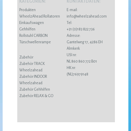
KATEGORIEN:
KONTAKTDATEN:
Produkten
E-mail:
WheelzAhead Rollatoren
info@wheelzahead.com
Einkaufswagen
Tel:
Gehhilfen
+31 (0)183 822 736
Rollstuhl CARBON
Adresse:
Türschwellenrampe
Gantelweg 17, 4286 EH
Almkerk
USI nr:
Zubehör
NL 860 860 772 B01
Zubehör TRACK
HK nr:
Wheelzahead
(NL)76979148
Zubehör INDOOR
Wheelzahead
Zubehör Gehhilfen
Zubehör RELAX & GO