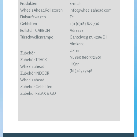
Produkten
E-mail:
WheelzAhead Rollatoren
info@wheelzahead.com
Einkaufswagen
Tel:
Gehhilfen
+31 (0)183 822 736
Rollstuhl CARBON
Adresse:
Türschwellenrampe
Gantelweg 17, 4286 EH
Almkerk
USI nr:
Zubehör
NL 860 860 772 B01
Zubehör TRACK
HK nr:
Wheelzahead
(NL)76979148
Zubehör INDOOR
Wheelzahead
Zubehör Gehhilfen
Zubehör RELAX & GO