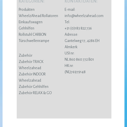
KATEGORIEN:
KONTAKTDATEN:
Produkten
E-mail:
WheelzAhead Rollatoren
info@wheelzahead.com
Einkaufswagen
Tel:
Gehhilfen
+31 (0)183 822 736
Rollstuhl CARBON
Adresse:
Türschwellenrampe
Gantelweg 17, 4286 EH
Almkerk
USI nr:
Zubehör
NL 860 860 772 B01
Zubehör TRACK
HK nr:
Wheelzahead
(NL)76979148
Zubehör INDOOR
Wheelzahead
Zubehör Gehhilfen
Zubehör RELAX & GO