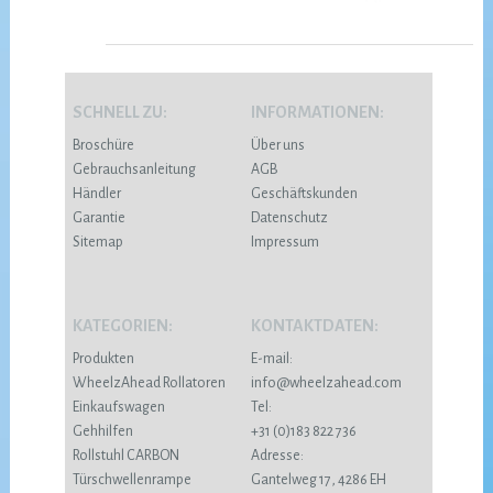
SCHNELL ZU:
INFORMATIONEN:
Broschüre
Über uns
Gebrauchsanleitung
AGB
Händler
Geschäftskunden
Garantie
Datenschutz
Sitemap
Impressum
KATEGORIEN:
KONTAKTDATEN:
Produkten
E-mail:
WheelzAhead Rollatoren
info@wheelzahead.com
Einkaufswagen
Tel:
Gehhilfen
+31 (0)183 822 736
Rollstuhl CARBON
Adresse:
Türschwellenrampe
Gantelweg 17, 4286 EH