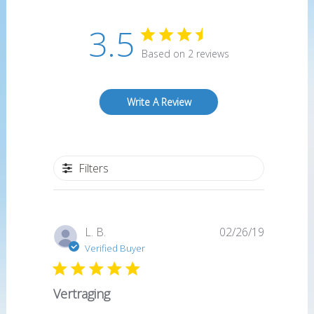
3.5
Based on 2 reviews
Write A Review
Filters
Published
L. B.
02/26/19
date
Verified Buyer
Vertraging