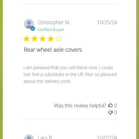
Published
Christopher M.
10/25/24
date
Verified Buyer
Rear wheel axle covers
I am pleased that you sell these now, I could
not find a substitute in the UK. Not so pleased
about the delivery cost!
Was this review helpful?
0
0
Published
Lars B.
10/07/24