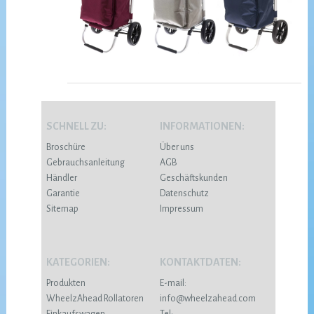
SCHNELL ZU:
INFORMATIONEN:
Broschüre
Über uns
Gebrauchsanleitung
AGB
Händler
Geschäftskunden
Garantie
Datenschutz
Sitemap
Impressum
KATEGORIEN:
KONTAKTDATEN:
Produkten
E-mail:
WheelzAhead Rollatoren
info@wheelzahead.com