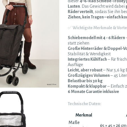
dieser
4–6-Rad Schiebe-Trolley 
Lasten
. Das Gewicht wird dabei
Räder verteilt
, sodass Sie ihn b
Ziehen, kein Tragen – einfach 
✅
Wichtigste Merkmale & Vortei
Schiebemodell mit 4 - 6 Rädern
–
statt ziehen
Große Hinterräder & Doppel-V
Stabilität & Wendigkeit
Integriertes Kühlfach
– Für frisc
Ausflüge
Leicht, aber robust
– Nur 5,6 kg
Großzügiges Volumen
– 45 Lit
Belastbar bis 30 kg
Kompakt & klappbar
– Einfach z
6 Monate Garantie inklusive
Technische Daten:
Merkmal
Maße
65 × 45 × 26 cm