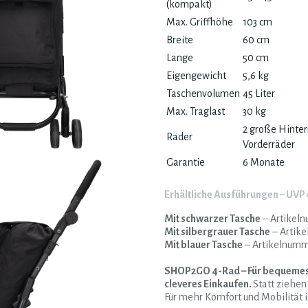
(kompakt)
Max. Griffhöhe
103 cm
Breite
60 cm
Länge
50 cm
Eigengewicht
5,6 kg
Taschenvolumen
45 Liter
Max. Traglast
30 kg
2 große Hinter
Räder
Vorderräder
Garantie
6 Monate
Erhältliche Ausführungen – UVP 
Mit schwarzer Tasche
– Artikel
Mit silbergrauer Tasche
– Artik
Mit blauer Tasche
– Artikelnum
SHOP2GO 4-Rad – Für bequemes,
cleveres Einkaufen.
Statt ziehen
Für mehr Komfort und Mobilität i