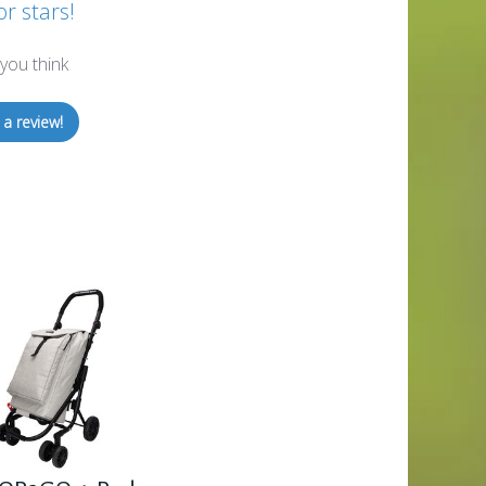
or stars!
you think
 a review!