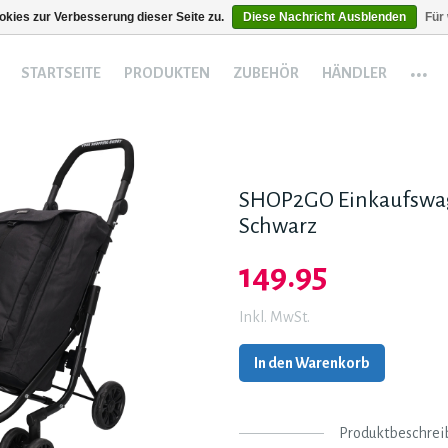
kies zur Verbesserung dieser Seite zu.
Diese Nachricht Ausblenden
Für
...
STARTSEITE
PRODUKTEN
ZUBEHÖR
HÄNDLER
SHOP2GO Einkaufswa
Schwarz
149.95
Inkl. MwSt.
In den Warenkorb
Produktbeschrei