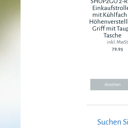
SHOP2GO 2-R
Einkaufstroll
mit Kühlfach
Höhenverstel
Griff mit Tau
Tasche
inkl. MwSt
79.95
Ansehen
Suchen S