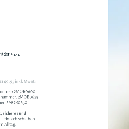
räder + 2×2
€149,95 inkl. MwSt:
nummer: 2MOB0600
elnummer: 2MOB0625
mer: 2MOB0650
 sicheres und
 – einfach schieben.
m Alltag.