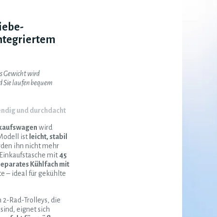
iebe-
integriertem
as Gewicht wird
nd Sie laufen bequem
endig und durchdacht
kaufswagen
wird
Modell ist
leicht, stabil
rden ihn nicht mehr
Einkaufstasche mit
45
separates Kühlfach mit
e – ideal für gekühlte
2-Rad-Trolleys, die
sind, eignet sich