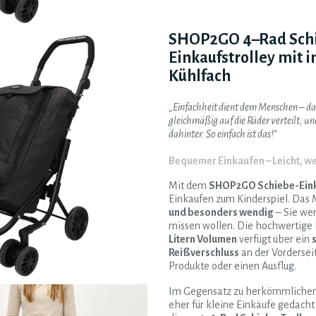
SHOP2GO 4–Rad Sch
Einkaufstrolley mit 
Kühlfach
„Einfachheit dient dem Menschen – d
gleichmäßig auf die Räder verteilt, u
dahinter. So einfach ist das!“
Bequemer Einkaufen – Leicht, w
Mit dem
SHOP2GO Schiebe-Ein
Einkaufen zum Kinderspiel. Das 
und besonders wendig
– Sie we
missen wollen. Die hochwertige 
Litern Volumen
verfügt über ein
Reißverschluss
an der Vorderseit
Produkte oder einen Ausflug.
Im Gegensatz zu herkömmlichen 
eher für kleine Einkäufe gedacht 