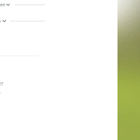
ten
n
er
s