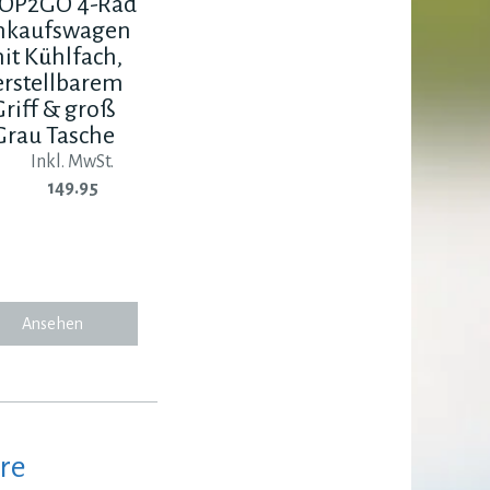
OP2GO 4-Rad
nkaufswagen
it Kühlfach,
erstellbarem
Griff & groß
Grau Tasche
Inkl. MwSt.
149.95
Ansehen
re