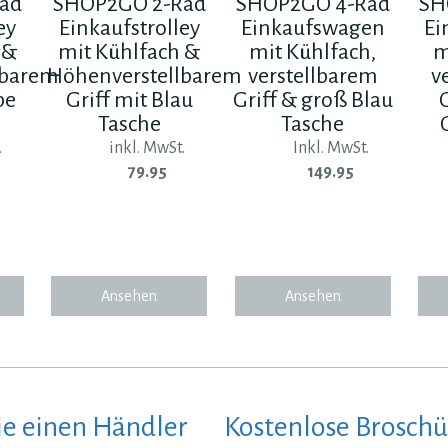
ad
SHOP2GO 2-Rad
SHOP2GO 4-Rad
SH
ey
Einkaufstrolley
Einkaufswagen
Ei
 &
mit Kühlfach &
mit Kühlfach,
m
lbarem
Höhenverstellbarem
verstellbarem
v
pe
Griff mit Blau
Griff & groß Blau
Tasche
Tasche
.
inkl. MwSt.
Inkl. MwSt.
79.95
149.95
Ansehen
Ansehen
ie einen Händler
Kostenlose Broschü