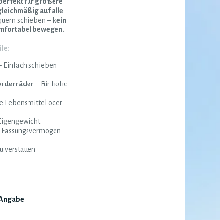
perfekt für größere
gleichmäßig auf alle
equem schieben –
kein
komfortabel bewegen.
le:
 Einfach schieben
orderräder
– Für hohe
he Lebensmittel oder
 Eigengewicht
er Fassungsvermögen
u verstauen
Angabe