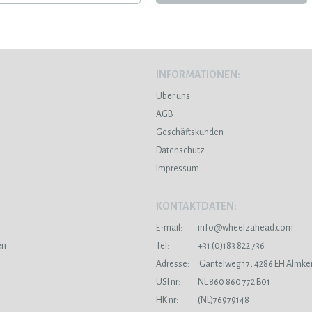
INFORMATIONEN:
Über uns
AGB
Geschäftskunden
Datenschutz
Impressum
KONTAKTDATEN:
E-mail:
info@wheelzahead.com
en
Tel:
+31 (0)183 822 736
Adresse:
Gantelweg 17, 4286 EH Almke
USI nr:
NL 860 860 772 B01
HK nr:
(NL)76979148