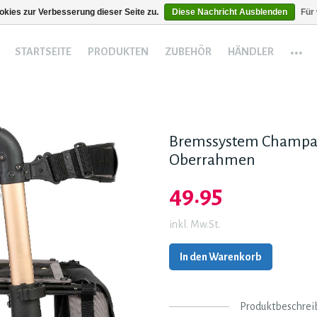
kies zur Verbesserung dieser Seite zu.
Diese Nachricht Ausblenden
Für
...
STARTSEITE
PRODUKTEN
ZUBEHÖR
HÄNDLER
Bremssystem Champag
Oberrahmen
49.95
inkl. Mw.St.
In den Warenkorb
Produktbeschrei