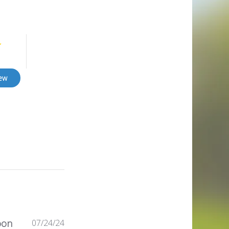
iew
Published
oon
07/24/24