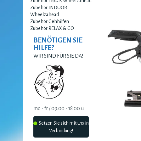
Zubehör TRACK Wheelzahead
Zubehör INDOOR
Wheelzahead
Zubehör Gehhilfen
Zubehör RELAX & GO
BENÖTIGEN SIE
HILFE?
WIR SIND FÜR SIE DA!
mo - fr / 09.00 - 18.00 u
Setzen Sie sich mit uns in
Verbindung!