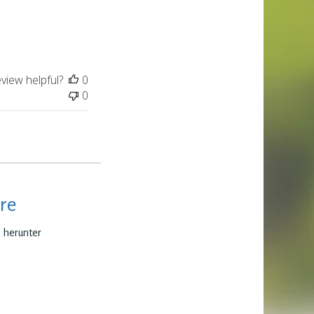
date
eview helpful?
0
0
re
e herunter