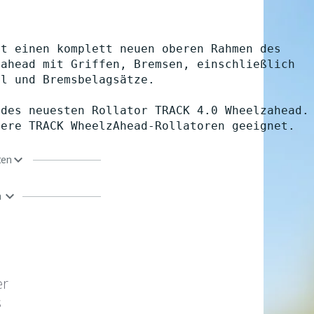
lt einen komplett neuen oberen Rahmen des 
zahead mit Griffen, Bremsen, einschließlich 
el und Bremsbelagsätze. 
 des neuesten Rollator TRACK 4.0 Wheelzahead.
tere TRACK WheelzAhead-Rollatoren geeignet. 
ten
n
er
s