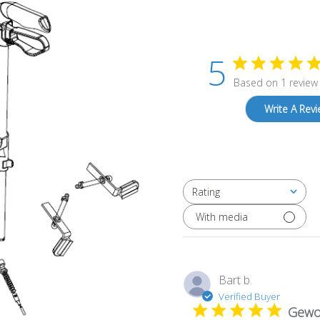
5
Based on 1 review
Write A Rev
Rating
All ratings
With media
Bart b.
Verified Buyer
Gew