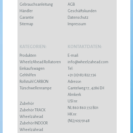
Gebrauchsanleitung
AGB
Händler
Geschäftskunden
Garantie
Datenschutz
Sitemap
Impressum
KATEGORIEN:
KONTAKTDATEN:
Produkten
E-mail:
WheelzAhead Rollatoren
info@wheelzahead.com
Einkaufswagen
Tel:
Gehhilfen
+31 (0)183 822 736
Rollstuhl CARBON
Adresse:
Türschwellenrampe
Gantelweg 17, 4286 EH
Almkerk
USI nr:
Zubehör
NL 860 860 772 B01
Zubehör TRACK
HK nr:
Wheelzahead
(NL)76979148
Zubehör INDOOR
Wheelzahead