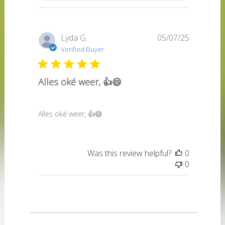
Published
Lyda G.
05/07/25
date
Verified Buyer
Alles oké weer, 👍😄
Alles oké weer, 👍😄
Was this review helpful?
0
0