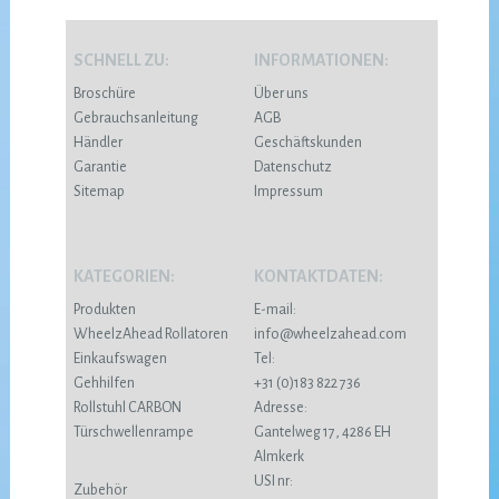
SCHNELL ZU:
INFORMATIONEN:
Broschüre
Über uns
Gebrauchsanleitung
AGB
Händler
Geschäftskunden
Garantie
Datenschutz
Sitemap
Impressum
KATEGORIEN:
KONTAKTDATEN:
Produkten
E-mail:
WheelzAhead Rollatoren
info@wheelzahead.com
Einkaufswagen
Tel:
Gehhilfen
+31 (0)183 822 736
Rollstuhl CARBON
Adresse:
Türschwellenrampe
Gantelweg 17, 4286 EH
Almkerk
USI nr:
Zubehör