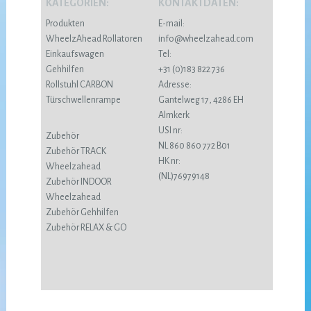
KATEGORIEN:
KONTAKTDATEN:
Produkten
E-mail:
WheelzAhead Rollatoren
info@wheelzahead.com
Einkaufswagen
Tel:
Gehhilfen
+31 (0)183 822 736
Rollstuhl CARBON
Adresse:
Türschwellenrampe
Gantelweg 17, 4286 EH
Almkerk
USI nr:
Zubehör
NL 860 860 772 B01
Zubehör TRACK
HK nr:
Wheelzahead
(NL)76979148
Zubehör INDOOR
Wheelzahead
Zubehör Gehhilfen
Zubehör RELAX & GO